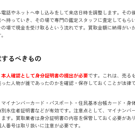
へ電話やネットへ申し込みをして来店日時を調整します。その
店へ持っていき、その場で専門の鑑定スタッフに査定してもら
その場で現金を受け取るという流れです。買取金額に納得がい
す。
意するべきもの
、
本人確認として身分証明書の提出が必要
です。これは、売る
売った人物が誰であったのかを確認・保存しておくことが法律
・マイナンバーカード・パスポート・住民基本台帳カード・身
特別永住者証明書などが有効です。注意点として、マイナンバ
ります。買取業者は身分証明書の内容を保管しておく必要があ
個人番号は取り扱いに注意が必要です。