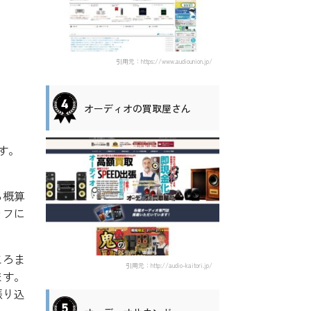
引用元：https://www.audiounion.jp/
オーディオの買取屋さん
す。
ら概算
ッフに
ころま
引用元：http://audio-kaitori.jp/
ます。
振り込