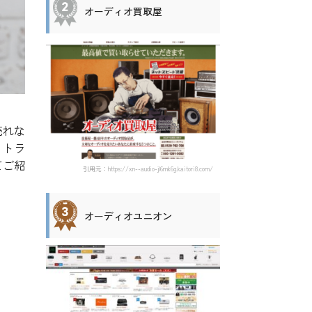
オーディオ買取屋
売れな
。トラ
てご紹
引用元：https://xn--audio-jl6mk6g.kaitori8.com/
オーディオユニオン