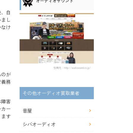
オーディオサウンド
後、自
いまし
かなけ
引用元：http://audiosound.co.jp/
ものが
で義務
その他オーディオ買取業者
体障害
ーカー
音屋
ります
シバオーディオ