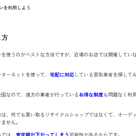
ンを利用しよう
し方
ンを使うのがベストな方法ですが、近場のお店では開催してい
ンターネットを使って、
宅配に対応
している買取業者
を探して
全国なので、遠方の業者が行っている
お得な制度
も問題なく利
合は、何でも買い取るリサイクルショップではなくて、
オーデ
けません。
ろでは、
査定額が下がってしまう
可能性があるからです。