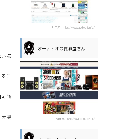
引用元：https://www.audiounion.jp/
オーディオの買取屋さん
ない場
みるこ
用可能
ィオ機
引用元：http://audio-kaitori.jp/