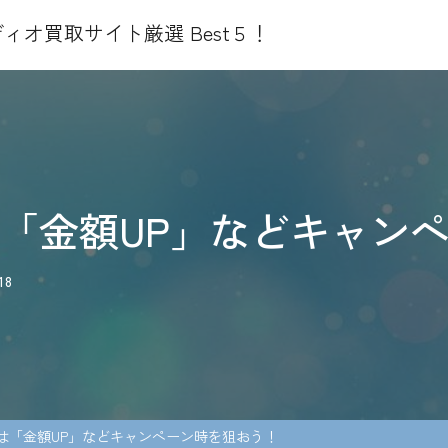
ィオ買取サイト厳選 Best５！
「金額UP」などキャン
18
は「金額UP」などキャンペーン時を狙おう！