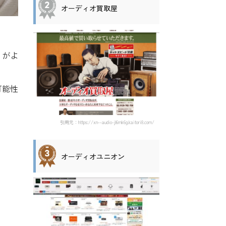
オーディオ買取屋
うがよ
可能性
引用元：https://xn--audio-jl6mk6g.kaitori8.com/
オーディオユニオン