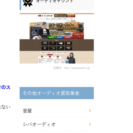
オーディオサウンド
。
引用元：http://audiosound.co.jp/
。
者のス
その他オーディオ買取業者
はない
音屋
シバオーディオ