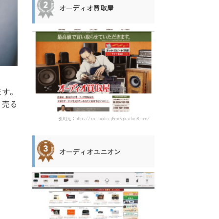
オーディオ買取屋
ます。
、売る
引用元：https://xn--audio-jl6mk6g.kaitori8.com/
オーディオユニオン