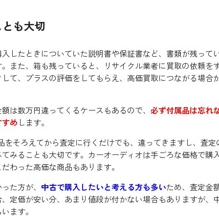
ことも大切
購入したときについていた説明書や保証書など、書類が残って
す。また、箱も残っていると、リサイクル業者に買取の依頼を
クして、プラスの評価をしてもらえ、高価買取につながる場合
金額は数万円違ってくるケースもあるので、
必ず付属品は忘れ
すすめ
します。
品をそろえてから査定に行くだけでも、違ってきますし、査定
べてみることも大切です。カーオーディオは手ごろな価格で購
こだわった高価な商品もあります。
かった方が、
中古で購入したいと考える方も多い
ため、査定金
合、定価が安い分、あまり値段が付かない場合もありますが、
もいます。