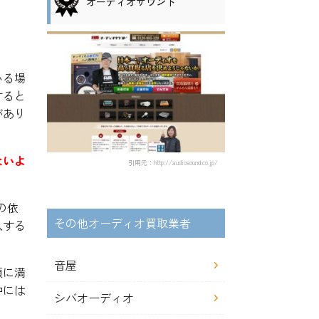
オーディオサウンド
いる場
すると
があり
ないよ
引用元：http://audiosound.co.jp/
の依
その他オーディオ買取業者
入する
音屋
額に満
中には
シバオーディオ