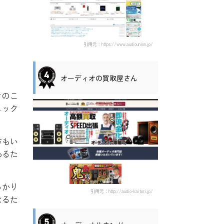
引用元：https://www.audiounion.jp/
オーディオの買取屋さん
きのこ
ェック
方もい
あるた
っかり
引用元：http://audio-kaitori.jp/
なるた