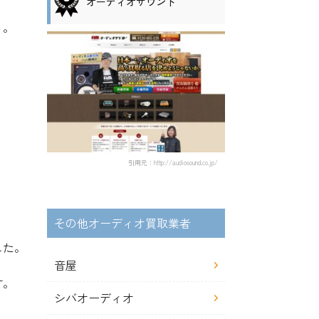
オーディオサウンド
う。
。
引用元：http://audiosound.co.jp/
その他オーディオ買取業者
。
した。
音屋
す。
シバオーディオ