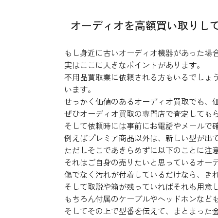
オーディオを高額買い取りし
もし身近に古いオーディオ機器があった場
実はここに大きなポイントがあります。
不用品買取業に依頼される方もいるでしょ
います。
せっかく価値のあるオーディオ買取でも、
ぜひオーディオ買取の専門店で査定しても
そして依頼時には事前にお電話やメールで
例えばプレミア商品以外は、新しい型が出
ただしそこであきらめずに以下のことに注
それはご自身の売りたいと思っているオー
傷でなく汚れが付着しているだけなら、き
そして取説や箱が残っていればそれも用意
もちろん付属のケーブルやヘッドホンなど
そしてその上で型番を伝えて、まとまった