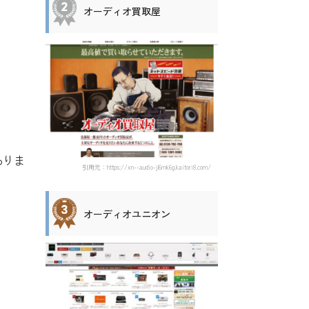
オーディオ買取屋
。
ありま
引用元：https://xn--audio-jl6mk6g.kaitori8.com/
オーディオユニオン