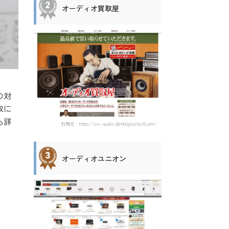
オーディオ買取屋
の対
取に
も詳
引用元：https://xn--audio-jl6mk6g.kaitori8.com/
オーディオユニオン