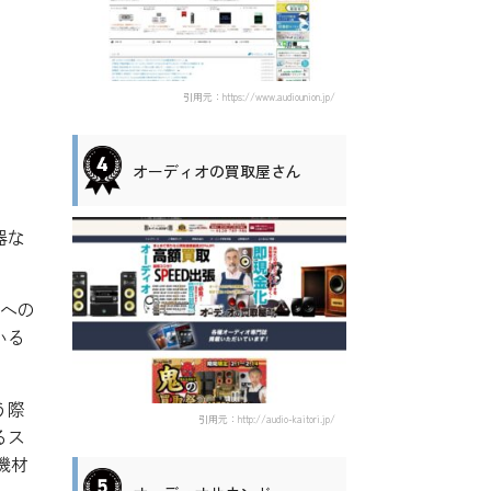
引用元：https://www.audiounion.jp/
オーディオの買取屋さん
器な
への
いる
う際
引用元：http://audio-kaitori.jp/
るス
機材