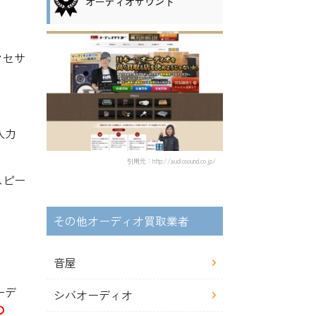
オーディオサウンド
クセサ
入力
引用元：http://audiosound.co.jp/
スピー
その他オーディオ買取業者
音屋
ーデ
シバオーディオ
の