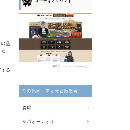
オーディオサウンド
。
その品
げら
引用元：http://audiosound.co.jp/
有する
その他オーディオ買取業者
音屋
シバオーディオ