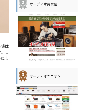
オーディオ買取屋
市場は
す。こ
考にし
引用元：https://xn--audio-jl6mk6g.kaitori8.com/
オーディオユニオン