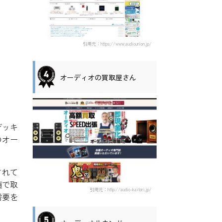
引用元：https://www.audiounion.jp/
オーディオの買取屋さん
デッキ
のオー
されて
値で取
引用元：http://audio-kaitori.jp/
需要を